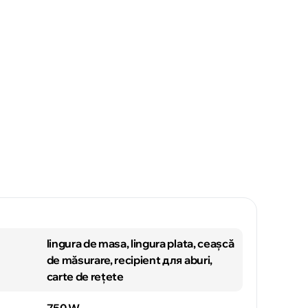
lingura de masa, lingura plata, ceașcă
de măsurare, recipient для aburi,
carte de rețete