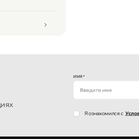
ИМЯ
*
циях
Я ознакомился с
Усло