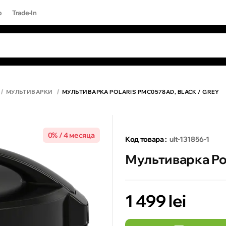
р
Trade-In
ЫЕ ЗАПРОСЫ
Все результаты поиска [0 товаров]
17 PRO MAX
МУЛЬТИВАРКИ
МУЛЬТИВАРКА POLARIS PMC0578AD, BLACK / GREY
0% / 4 месяца
Код товара :
ult-131856-1
Мультиварка Pol
1 499 lei