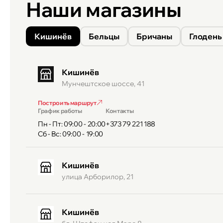
Наши магазины
Кишинёв
Бельцы
Бричаны
Глодень
Кишинёв
Мунчештское шоссе, 41
Построить маршрут
График работы
Контакты
Пн - Пт: 09:00 - 20:00
+373 79 221 188
Сб - Вс: 09:00 - 19:00
Кишинёв
улица Арборилор, 21
Кишинёв