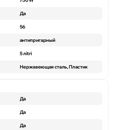
750 W
Да
56
антипригарный
5 лitri
Нержавеющая сталь, Пластик
Да
Да
Да