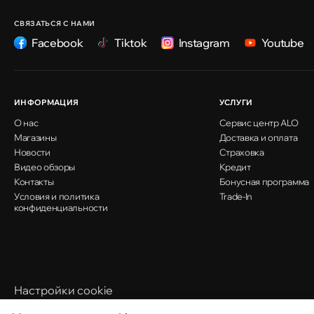
Кишинёв
улица Ион Крянгэ, 47/1
СВЯЗАТЬСЯ С НАМИ
Facebook
Tiktok
Instagram
Youtube
Кишинёв
улица Ион Крянгэ, 78
ИНФОРМАЦИЯ
УСЛУГИ
О нас
Сервис центр ALO
Кишинёв
Магазины
Доставка и оплата
улица Митрополит Варлаам, 58
Новости
Страховка
Видео обзоры
Кредит
Контакты
Бонусная программа
Условия и политика
Кишинёв
Trade-In
конфиденциальности
Хынчештское шоссе, 60/4
Кишинёв
бульвар Дечебал, 139
Настройки cookie
Политика использования cookie