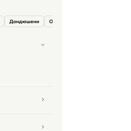
Дондюшени
Окница
Сороки
Фалешты