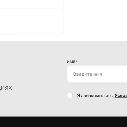
ИМЯ
*
циях
Я ознакомился с
Усло