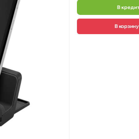
В креди
В корзину