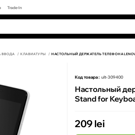
р
Trade-In
ЫЕ ЗАПРОСЫ
 результаты поиска [0 товаров]
17 PRO MAX
А ВВОДА
КЛАВИАТУРЫ
НАСТОЛЬНЫЙ ДЕРЖАТЕЛЬ ТЕЛЕФОНА LENOVO
Код товара :
ult-309400
Настольный дер
Stand for Keybo
209 lei