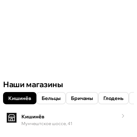
Наши магазины
Кишинёв
Бельцы
Бричаны
Глодень
Кишинёв
Мунчештское шоссе, 41