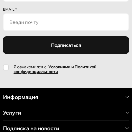
Кишинёв
EMAIL
*
улица Александр Пушкин, 32
Кишинёв
улица Ион Крянгэ, 47/1
Подписаться
Кишинёв
Я ознакомился с
Условиями и Политикой
улица Ион Крянгэ, 78
конфиденциальности
Кишинёв
улица Митрополит Варлаам, 58
Информация
Услуги
Кишинёв
Хынчештское шоссе, 60/4
Подписка на новости