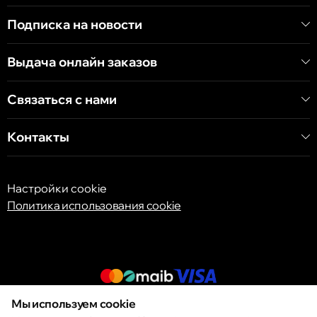
Хынчештское шоссе, 60/4
Подписка на новости
Кишинёв
Выдача онлайн заказов
бульвар Дечебал, 139
Связаться с нами
Контакты
Настройки cookie
Политика использования cookie
Мы используем cookie
© 2013 – 2026 ECOM