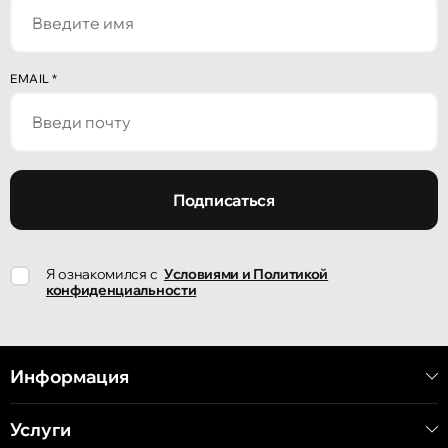
улица Алеку Руссо 1
Кишинёв
EMAIL
*
улица Александр Пушкин, 32
Кишинёв
улица Ион Крянгэ, 47/1
Подписаться
Кишинёв
Я ознакомился с
Условиями и Политикой
улица Ион Крянгэ, 78
конфиденциальности
Кишинёв
улица Митрополит Варлаам, 58
Информация
Услуги
Кишинёв