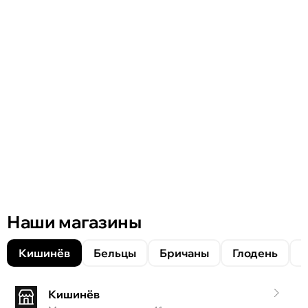
Наши магазины
Кишинёв
Бельцы
Бричаны
Глодень
Кишинёв