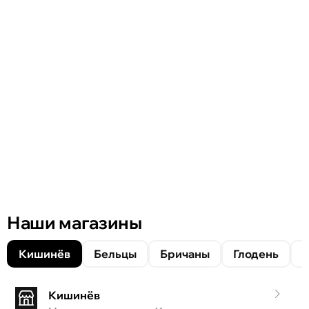
Наши магазины
Кишинёв
Бельцы
Бричаны
Глодень
Кишинёв