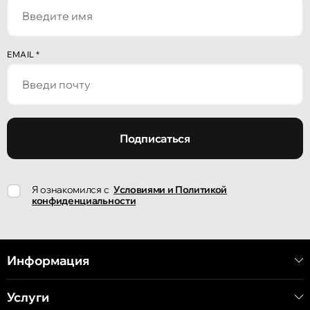
улица Алеку Руссо 1
Кишинёв
EMAIL
*
улица Александр Пушкин, 32
Кишинёв
улица Ион Крянгэ, 47/1
Подписаться
Кишинёв
Я ознакомился с
Условиями и Политикой
улица Ион Крянгэ, 78
конфиденциальности
Кишинёв
улица Митрополит Варлаам, 58
Информация
Услуги
Кишинёв