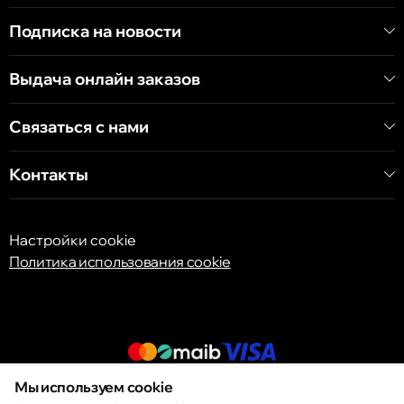
Хынчештское шоссе, 60/4
Подписка на новости
Кишинёв
Выдача онлайн заказов
бульвар Дечебал, 139
Связаться с нами
Контакты
Настройки cookie
Политика использования cookie
Мы используем cookie
© 2013 – 2026 ECOM