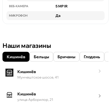
5 MP IR
ВЕБ-КАМЕРА
Да
МИКРОФОН
Наши магазины
Кишинёв
Бельцы
Бричаны
Глодень
Кишинёв
Мунчештское шоссе, 41
Кишинёв
улица Арборилор, 21