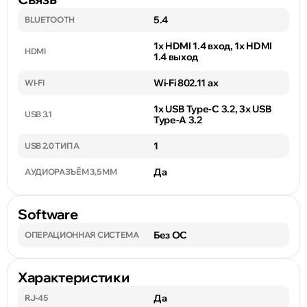
5.4
BLUETOOTH
1x HDMI 1.4 вход, 1x HDMI
HDMI
1.4 выход
Wi-Fi 802.11 ax
WI-FI
1x USB Type-C 3.2, 3x USB
USB 3.1
Type-A 3.2
1
USB 2.0 ТИП A
Да
АУДИОРАЗЪЁМ 3,5 ММ
Software
Без ОС
ОПЕРАЦИОННАЯ СИСТЕМА
Характеристики
Да
RJ-45