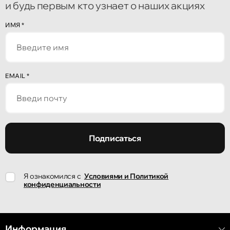
и будь первым кто узнает о наших акциях
Кишинёв
ИМЯ
*
улица Алеку Руссо 1
Кишинёв
EMAIL
*
улица Александр Пушкин, 32
Кишинёв
улица Ион Крянгэ, 47/1
Подписаться
Кишинёв
Я ознакомился с
Условиями и Политикой
улица Ион Крянгэ, 78
конфиденциальности
Кишинёв
улица Митрополит Варлаам, 58
Информация