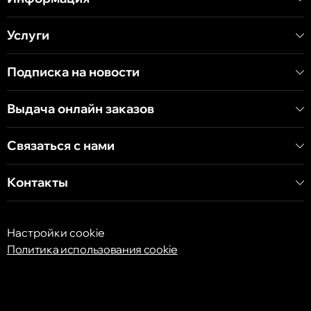
Услуги
Кишинёв
Хынчештское шоссе, 60/4
Подписка на новости
Кишинёв
Выдача онлайн заказов
бульвар Дечебал, 139
Связаться с нами
Контакты
Настройки cookie
Политика использования cookie