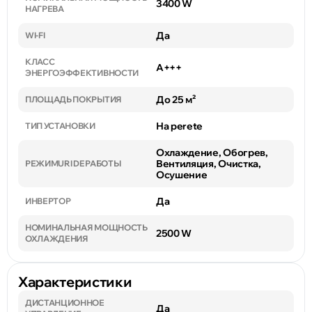
3400 W
НАГРЕВА
Да
WI-FI
КЛАСС
A+++
ЭНЕРГОЭФФЕКТИВНОСТИ
До 25 м²
ПЛОЩАДЬ ПОКРЫТИЯ
На perete
ТИП УСТАНОВКИ
Охлаждение, Обогрев,
Вентиляция, Очистка,
РЕЖИМURI DE РАБОТЫ
Осушение
Да
ИНВЕРТОР
НОМИНАЛЬНАЯ МОЩНОСТЬ
2500 W
ОХЛАЖДЕНИЯ
Характеристики
ДИСТАНЦИОННОЕ
Да