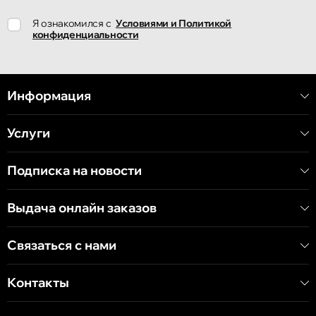
Кишинёв
Я ознакомился с
Условиями и Политикой
улица Ион Крянгэ, 78
конфиденциальности
Кишинёв
улица Митрополит Варлаам, 58
Информация
Услуги
Кишинёв
Хынчештское шоссе, 60/4
Подписка на новости
Кишинёв
Выдача онлайн заказов
бульвар Дечебал, 139
Связаться с нами
Контакты