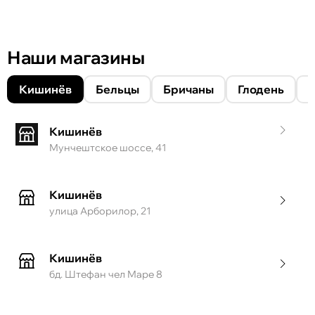
Наши магазины
Кишинёв
Бельцы
Бричаны
Глодень
Кишинёв
Мунчештское шоссе, 41
Кишинёв
улица Арборилор, 21
Кишинёв
бд. Штефан чел Маре 8