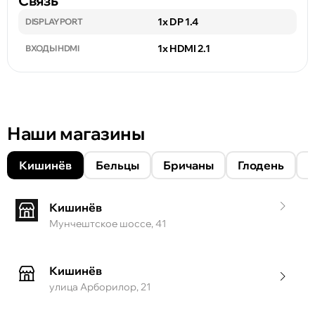
Связь
1x DP 1.4
DISPLAYPORT
1x HDMI 2.1
ВХОДЫ HDMI
Наши магазины
Кишинёв
Бельцы
Бричаны
Глодень
Кишинёв
Мунчештское шоссе, 41
Кишинёв
улица Арборилор, 21