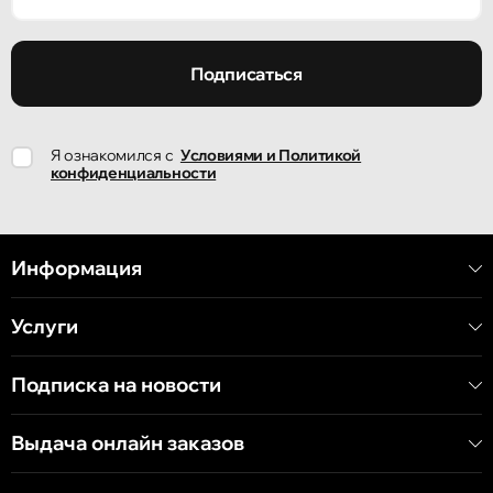
Кишинёв
улица Ион Крянгэ, 47/1
Подписаться
Кишинёв
Я ознакомился с
Условиями и Политикой
улица Ион Крянгэ, 78
конфиденциальности
Кишинёв
улица Митрополит Варлаам, 58
Информация
Услуги
Кишинёв
Хынчештское шоссе, 60/4
Подписка на новости
Кишинёв
Выдача онлайн заказов
бульвар Дечебал, 139