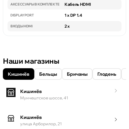
Кабель HDMI
АКСЕССУАРЫ В КОМПЛЕКТЕ
1 x DP 1.4
DISPLAYPORT
2 x
ВХОДЫ HDMI
Наши магазины
Кишинёв
Бельцы
Бричаны
Глодень
Кишинёв
Мунчештское шоссе, 41
Кишинёв
улица Арборилор, 21