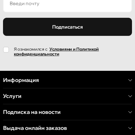
Кишинёв
улица Ион Крянгэ, 47/1
Подписаться
Кишинёв
Я ознакомился с
Условиями и Политикой
улица Ион Крянгэ, 78
конфиденциальности
Кишинёв
улица Митрополит Варлаам, 58
Информация
Услуги
Кишинёв
Хынчештское шоссе, 60/4
Подписка на новости
Кишинёв
Выдача онлайн заказов
бульвар Дечебал, 139